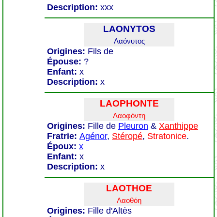
Description:
xxx
LAONYTOS
Λαόνυτος
Origines:
Fils de
Épouse:
?
Enfant:
x
Description:
x
LAOPHONTE
Λαοφόντη
Origines:
Fille de
Pleuron
&
Xanthippe
Fratrie:
Agénor
,
Stéropé
,
Stratonice
.
Époux:
x
Enfant:
x
Description:
x
LAOTHOE
Λαοθόη
Origines:
Fille d'Altès