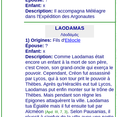
Épouse:
?
Enfant:
x
Description:
Il accompagna Méléagre
dans l'Expédition des Argonautes
LAODAMAS
Λᾱοδάμᾱς
1) Origines:
Fils d'
Etéocle
Épouse:
?
Enfant:
x
Description:
Comme Laodamas était
encore un enfant à la mort de son père,
c'est Creon, son grand-oncle qui exerça le
pouvoir. Cependant, Créon fut assassiné
par Lycos, qui à son tour prit le pouvoir à
Thèbes. Après qu'Héraclès eut tué Lycos,
Laodamas put enfin monter sur le trône de
Thèbes. Mais pendant son règne les
Epigones attaquèrent la ville. Laodamas
tua Égialée mais il fut ensuite tué par
Alcméon
. Selon Pausanias, il
{Apd. III, 7, 3}