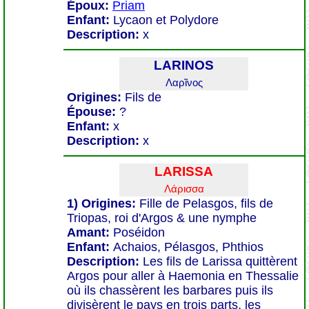
Époux:
Priam
Enfant:
Lycaon et Polydore
Description:
x
LARINOS
Λαρῖνος
Origines:
Fils de
Épouse:
?
Enfant:
x
Description:
x
LARISSA
Λάρισσα
1) Origines:
Fille de Pelasgos, fils de
Triopas, roi d'Argos & une nymphe
Amant:
Poséidon
Enfant:
Achaios, Pélasgos, Phthios
Description:
Les fils de Larissa quittèrent
Argos pour aller à Haemonia en Thessalie
où ils chassèrent les barbares puis ils
divisèrent le pays en trois parts, les