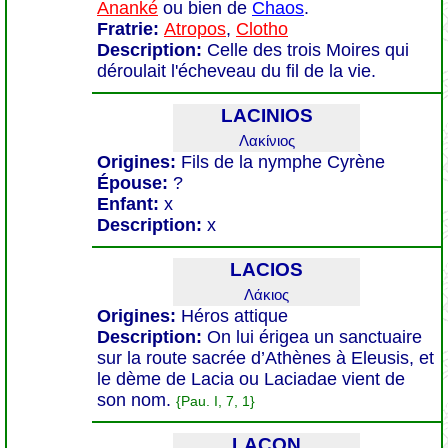
Ananké
ou bien de
Chaos
.
Fratrie:
Atropos
,
Clotho
Description:
Celle des trois Moires qui
déroulait l'écheveau du fil de la vie.
LACINIOS
Λακίνιος
Origines:
Fils de la nymphe Cyrène
Épouse:
?
Enfant:
x
Description:
x
LACIOS
Λάκιος
Origines:
Héros attique
Description:
On lui érigea un sanctuaire
sur la route sacrée d’Athènes à Eleusis, et
le dème de Lacia ou Laciadae vient de
son nom.
{Pau. I, 7, 1}
LACON