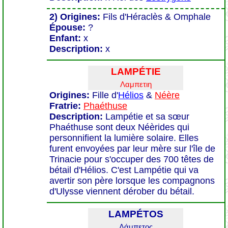
2) Origines:
Fils d'Héraclès & Omphale
Épouse:
?
Enfant:
x
Description:
x
LAMPÉTIE
Λαμπετιη
Origines:
Fille d'
Hélios
&
Néère
Fratrie:
Phaéthuse
Description:
Lampétie et sa sœur
Phaéthuse sont deux Néèrides qui
personnifient la lumière solaire. Elles
furent envoyées par leur mère sur l'île de
Trinacie pour s'occuper des 700 têtes de
bétail d'Hélios. C'est Lampétie qui va
avertir son père lorsque les compagnons
d'Ulysse viennent dérober du bétail.
LAMPÉTOS
Λάμπετος