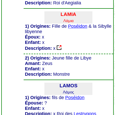
Description:
Roi d'Aegialia
LAMIA
Λάμια
1) Origines:
Fille de
Poséidon
& la Sibylle
libyenne
Époux:
x
Enfant:
x
Description:
x
2) Origines:
Jeune fille de Libye
Amant:
Zeus
Enfant:
x
Description:
Monstre
LAMOS
Λάμος
1) Origines:
fils de
Poséidon
Épouse:
?
Enfant:
x
Description:
x Roi des
Lestrygons