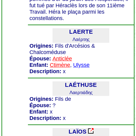
fut tué par Héraclès lors de son 11ième
Travail. Héra le plaça parmi les
constellations.
LAERTE
Λαέρτης
Origines:
Fils d'Arcésios &
Chalcoméduse
Épouse:
Anticlée
Enfant:
Ctimène
,
Ulysse
Description:
x
LAÉTHUSE
Λαερτιάδης
Origines:
Fils de
Épouse:
?
Enfant:
x
Description:
x
LAÏOS