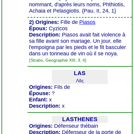
nommant, d'après leurs noms, Phthiotis,
Achaia et Pelasgiotis. {Pau. II, 24, 1}
2) Origines:
Fille de
Piasos
Époux:
Cyzicos
Description:
Piasos avait fait violence à
sa fille avant son mariage. Un jour, elle
l'empoigna par les pieds et le fit basculer
dans un tonneau de vin où il se noya.
{Strabo, Geographie XIII, 3, 4}
LAS
Λᾶς
Origines:
Fils de
Épouse:
?
Enfant:
x
Description:
x
LASTHENES
Origines:
Défenseur thébain
Description:
Défenseur de la porte de