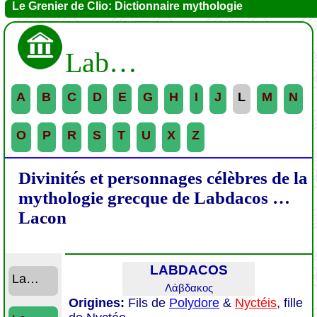
Le Grenier de Clio: Dictionnaire mythologie
Lab…
A
B
C
D
E
G
H
I
J
L
M
N
O
P
R
S
T
U
X
Z
Divinités et personnages célèbres de la
mythologie grecque de
Labdacos …
Lacon
LABDACOS
La…
Λάβδακος
Origines:
Fils de
Polydore
&
Nyctéis
, fille