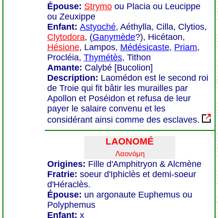
Épouse:
Strymo
ou Placia ou Leucippe
ou Zeuxippe
Enfant:
Astyoché
, Aéthylla, Cilla, Clytios,
Clytodora
, (
Ganymède
?), Hicétaon,
Hésione
, Lampos,
Médésicaste
,
Priam
,
Procléia,
Thymétès
, Tithon
Amante:
Calybé [Bucolion]
Description:
Laomédon est le second roi
de Troie qui fit bâtir les murailles par
Apollon et Poséidon et refusa de leur
payer le salaire convenu et les
considérant ainsi comme des esclaves.
LAONOMÉ
Λαονόμη
Origines:
Fille d'Amphitryon & Alcmène
Fratrie:
soeur d'Iphiclès et demi-soeur
d'Héraclès.
Épouse:
un argonaute Euphemus ou
Polyphemus
Enfant:
x