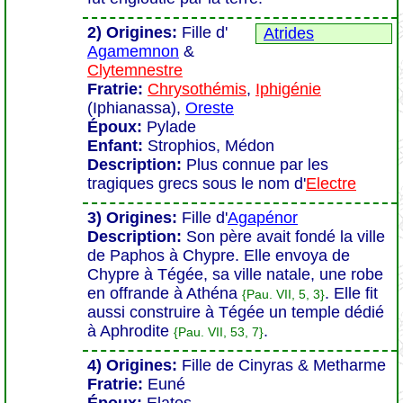
2) Origines:
Fille d'
Atrides
Agamemnon
&
Clytemnestre
Fratrie:
Chrysothémis
,
Iphigénie
(Iphianassa),
Oreste
Époux:
Pylade
Enfant:
Strophios, Médon
Description:
Plus connue par les
tragiques grecs sous le nom d'
Electre
3) Origines:
Fille d'
Agapénor
Description:
Son père avait fondé la ville
de Paphos à Chypre. Elle envoya de
Chypre à Tégée, sa ville natale, une robe
en offrande à Athéna
. Elle fit
{Pau. VII, 5, 3}
aussi construire à Tégée un temple dédié
à Aphrodite
.
{Pau. VII, 53, 7}
4) Origines:
Fille de Cinyras & Metharme
Fratrie:
Euné