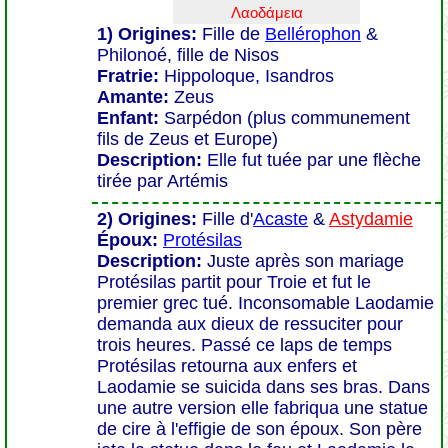
Λαοδάμεια
1) Origines:
Fille de
Bellérophon
&
Philonoé, fille de Nisos
Fratrie:
Hippoloque, Isandros
Amante:
Zeus
Enfant:
Sarpédon (plus communement
fils de Zeus et Europe)
Description:
Elle fut tuée par une flèche
tirée par Artémis
2) Origines:
Fille d'
Acaste
&
Astydamie
Époux:
Protésilas
Description:
Juste après son mariage
Protésilas partit pour Troie et fut le
premier grec tué. Inconsomable Laodamie
demanda aux dieux de ressuciter pour
trois heures. Passé ce laps de temps
Protésilas retourna aux enfers et
Laodamie se suicida dans ses bras. Dans
une autre version elle fabriqua une statue
de cire à l'effigie de son époux. Son père