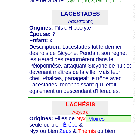
ville de Sparte.
{Apd. III, 10, 3; Pau. III, 1, 1}
LACESTADES
Λακεστάδης
Origines:
Fils d'Hippolyte
Épouse:
?
Enfant:
x
Description:
Lacestades fut le dernier
des rois de Sicyone. Pendant son règne,
les Heraclides retournèrent dans le
Péloponnèse, attaquant Sicyone de nuit et
devenant maîtres de la ville. Mais leur
chef, Phalces, partageait le trône avec
Lacestades, reconnaissant qu'il était
également un descendant d'Héraclès.
LACHÉSIS
Λάχεσις
Origines:
Filles de
Nyx
Moires
seule ou bien
Érébe
&
Nyx ou bien
Zeus
&
Thémis
ou bien