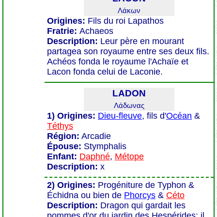
Λάκων
Origines:
Fils du roi Lapathos
Fratrie:
Achaeos
Description:
Leur père en mourant
partagea son royaume entre ses deux fils.
Achéos fonda le royaume l'Achaïe et
Lacon fonda celui de Laconie.
LADON
Λάδωνας
1) Origines:
Dieu-fleuve
, fils d'
Océan
&
Téthys
Région:
Arcadie
Épouse:
Stymphalis
Enfant:
Daphné
,
Métope
Description:
x
2) Origines:
Progéniture de Typhon &
Échidna ou bien de
Phorcys
&
Céto
Description:
Dragon qui gardait les
pommes d'or du jardin des Hespérides; il