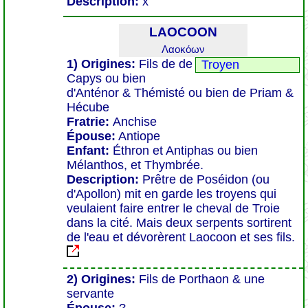
Description:
x
LAOCOON
Λαοκόων
1) Origines:
Fils de de
Troyen
Capys ou bien
d'Anténor & Thémisté ou bien de Priam &
Hécube
Fratrie:
Anchise
Épouse:
Antiope
Enfant:
Éthron et Antiphas ou bien
Mélanthos, et Thymbrée.
Description:
Prêtre de Poséidon (ou
d'Apollon) mit en garde les troyens qui
veulaient faire entrer le cheval de Troie
dans la cité. Mais deux serpents sortirent
de l'eau et dévorèrent Laocoon et ses fils.
2) Origines:
Fils de Porthaon & une
servante