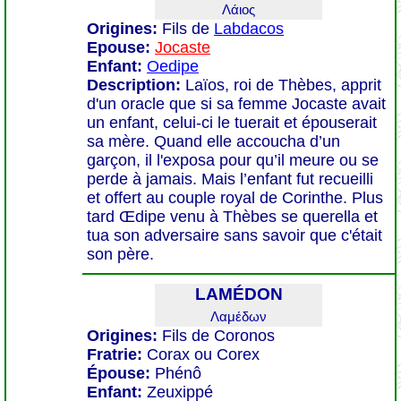
Λάιος
Origines:
Fils de
Labdacos
Epouse:
Jocaste
Enfant:
Oedipe
Description:
Laïos, roi de Thèbes, apprit
d'un oracle que si sa femme Jocaste avait
un enfant, celui-ci le tuerait et épouserait
sa mère. Quand elle accoucha d’un
garçon, il l'exposa pour qu’il meure ou se
perde à jamais. Mais l’enfant fut recueilli
et offert au couple royal de Corinthe. Plus
tard Œdipe venu à Thèbes se querella et
tua son adversaire sans savoir que c'était
son père.
LAMÉDON
Λαμέδων
Origines:
Fils de Coronos
Fratrie:
Corax ou Corex
Épouse:
Phénô
Enfant:
Zeuxippé