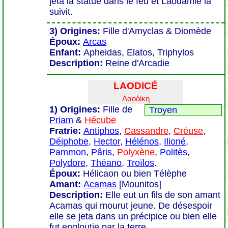
jeta la statue dans le feu et Laodamie la
suivit.
3) Origines:
Fille d'Amyclas & Diomède
Époux:
Arcas
Enfant:
Apheidas, Elatos, Triphylos
Description:
Reine d'Arcadie
LAODICÉ
Λαοδίκη
1) Origines:
Fille de
Troyen
Priam
&
Hécube
Fratrie:
Antiphos
,
Cassandre
,
Créuse
,
Déiphobe
,
Hector
,
Hélénos
,
Ilioné
,
Pammon
,
Pâris
,
Polyxène
,
Politès
,
Polydore
,
Théano
,
Troïlos
.
Époux:
Hélicaon ou bien Télèphe
Amant:
Acamas
[Mounitos]
Description:
Elle eut un fils de son amant
Acamas qui mourut jeune. De désespoir
elle se jeta dans un précipice ou bien elle
fut engloutie par la terre.