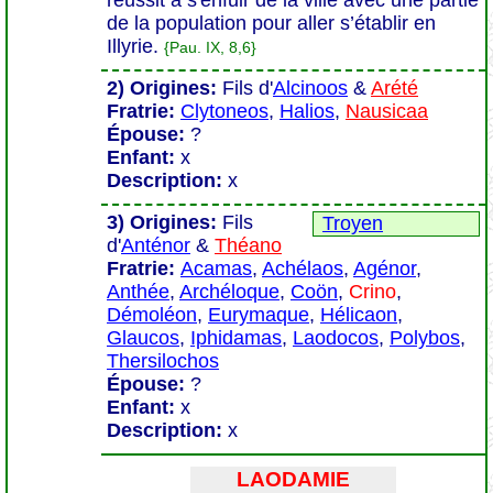
réussit à s'enfuir de la ville avec une partie
de la population pour aller s’établir en
Illyrie.
{Pau. IX, 8,6}
2) Origines:
Fils d'
Alcinoos
&
Arété
Fratrie:
Clytoneos
,
Halios
,
Nausicaa
Épouse:
?
Enfant:
x
Description:
x
3) Origines:
Fils
Troyen
d'
Anténor
&
Théano
Fratrie:
Acamas
,
Achélaos
,
Agénor
,
Anthée
,
Archéloque
,
Coön
,
Crino
,
Démoléon
,
Eurymaque
,
Hélicaon
,
Glaucos
,
Iphidamas
,
Laodocos
,
Polybos
,
Thersilochos
Épouse:
?
Enfant:
x
Description:
x
LAODAMIE