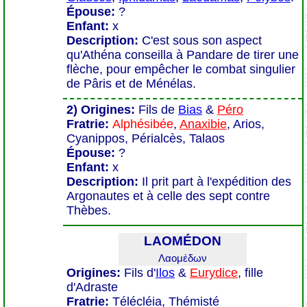
Épouse:
?
Enfant:
x
Description:
C'est sous son aspect
qu'Athéna conseilla à Pandare de tirer une
flèche, pour empêcher le combat singulier
de Pâris et de Ménélas.
2) Origines:
Fils de
Bias
&
Péro
Fratrie:
Alphésibée
,
Anaxibie
, Arios,
Cyanippos, Périalcès, Talaos
Épouse:
?
Enfant:
x
Description:
Il prit part à l'expédition des
Argonautes et à celle des sept contre
Thèbes.
LAOMÉDON
Λαομέδων
Origines:
Fils d'
Ilos
&
Eurydice
, fille
d'Adraste
Fratrie:
Télécléia, Thémisté