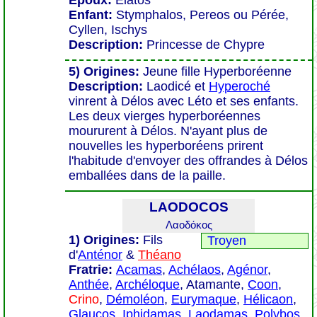
Époux:
Elatos
Enfant:
Stymphalos, Pereos ou Pérée,
Cyllen, Ischys
Description:
Princesse de Chypre
5) Origines:
Jeune fille Hyperboréenne
Description:
Laodicé et
Hyperoché
vinrent à Délos avec Léto et ses enfants.
Les deux vierges hyperboréennes
moururent à Délos. N'ayant plus de
nouvelles les hyperboréens prirent
l'habitude d'envoyer des offrandes à Délos
emballées dans de la paille.
LAODOCOS
Λαοδόκος
1) Origines:
Fils
Troyen
d'
Anténor
&
Théano
Fratrie:
Acamas
,
Achélaos
,
Agénor
,
Anthée
,
Archéloque
, Atamante,
Coon
,
Crino
,
Démoléon
,
Eurymaque
,
Hélicaon
,
Glaucos
,
Iphidamas
,
Laodamas
,
Polybos
.