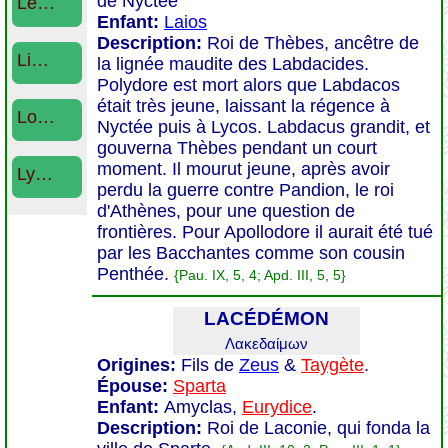
de Nyctée
Le…
Enfant:
Laios
Description:
Roi de Thèbes, ancêtre de
Li…
la lignée maudite des Labdacides.
Polydore est mort alors que Labdacos
était très jeune, laissant la régence à
Lo…
Nyctée puis à Lycos. Labdacus grandit, et
gouverna Thèbes pendant un court
moment. Il mourut jeune, après avoir
Ly…
perdu la guerre contre Pandion, le roi
d'Athènes, pour une question de
frontières. Pour Apollodore il aurait été tué
par les Bacchantes comme son cousin
Penthée.
{Pau. IX, 5, 4; Apd. III, 5, 5}
LACÉDÉMON
Λακεδαίμων
Origines:
Fils de
Zeus
&
Taygète
.
Épouse:
Sparta
Enfant:
Amyclas,
Eurydice
.
Description:
Roi de Laconie, qui fonda la