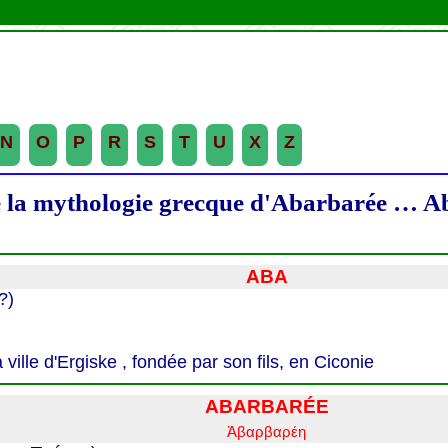
N
O
P
R
S
T
U
X
Z
e la mythologie grecque d'
Abarbarée … Ab
ABA
?)
ville d'Ergiske , fondée par son fils, en Ciconie
ABARBARÉE
Ἀβαρβαρέη