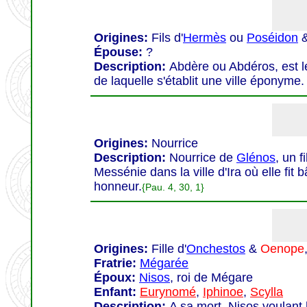
Origines:
Fils d'
Hermès
ou
Poséidon
Épouse:
?
Description:
Abdère ou Abdéros, est l
de laquelle s'établit une ville éponyme.
Origines:
Nourrice
Description:
Nourrice de
Glénos
, un f
Messénie dans la ville d'Ira où elle fit
honneur.
{Pau. 4, 30, 1}
Origines:
Fille d'
Onchestos
&
Oenope
Fratrie:
Mégarée
Époux:
Nisos
, roi de Mégare
Enfant:
Eurynomé
,
Iphinoe
,
Scylla
Description:
A sa mort, Nisos voulan