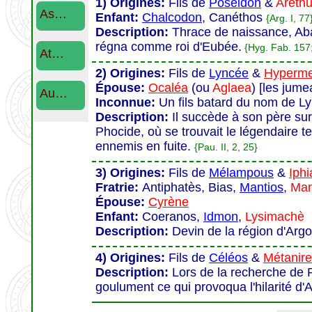
1) Origines:
Fils de
Poséidon
&
Aréth
As…
Enfant:
Chalcodon
, Canéthos
{Arg. I, 77
Description:
Thrace de naissance, Aba
régna comme roi d'Eubée.
{Hyg. Fab. 157; 
At…
2) Origines:
Fils de
Lyncée
&
Hyperme
Épouse:
Ocaléa
(ou
Aglaea
) [les jum
Au…
Inconnue:
Un fils batard du nom de Ly
Description:
Il succède à son père sur 
Phocide, où se trouvait le légendaire t
ennemis en fuite.
{Pau. II, 2, 25}
3) Origines:
Fils de
Mélampous
&
Iph
Fratrie:
Antiphatès, Bias,
Mantios
,
Man
Épouse:
Cyrène
Enfant:
Coeranos,
Idmon
,
Lysimachè
Description:
Devin de la région d'Argos
4) Origines:
Fils de
Céléos
&
Métanire
Description:
Lors de la recherche de 
goulument ce qui provoqua l'hilarité d