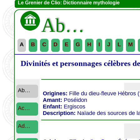
Le Grenier de Clio: Dictionnaire mythologie
Ab…
A
B
C
D
E
G
H
I
J
L
M
Divinités et personnages célèbres d
Ab…
Origines:
Fille du dieu-fleuve Hébros (
Amant:
Poséidon
Enfant:
Ergiscos
Ac…
Description:
Naïade des sources de la 
Ad…