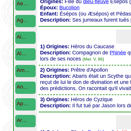
Origines:
Fille du
dieu-fleuve
Ésépos 
Ae…
Époux:
Bucolion
Enfant:
Ésépos (ou Æsépos) et Pédaso
Description:
Ses jumeaux furent tués p
Ag…
Ai…
1) Origines:
Héros du Caucase
Description:
Compagnon de
Phinée
qu
Al…
lors de ses noces
{Met. V, 86}
2) Origines:
Prêtre d'Apollon
Am…
Description:
Abaris était un Scythe qu
reçut de lui le don de divination et une 
An…
des prédictions. On racontait qu'il viva
3) Origines:
Héros de Cyzique
Ap…
Description:
Il fut tué par Jason lors
Ar…