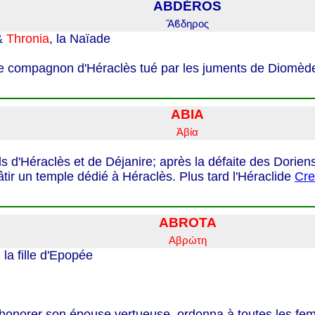
ABDÉROS
Ἄϐδηρος
&
Thronia
, la Naïade
e compagnon d'Héraclès tué par les juments de Diomède;
ABIA
Ἀβία
ils d'Héraclès et de Déjanire; après la défaite des Doriens
 bâtir un temple dédié à Héraclès. Plus tard l'Héraclide
Cre
ABROTA
Αβρώτη
, la fille d'Epopée
t honorer son épouse vertueuse, ordonna à toutes les 