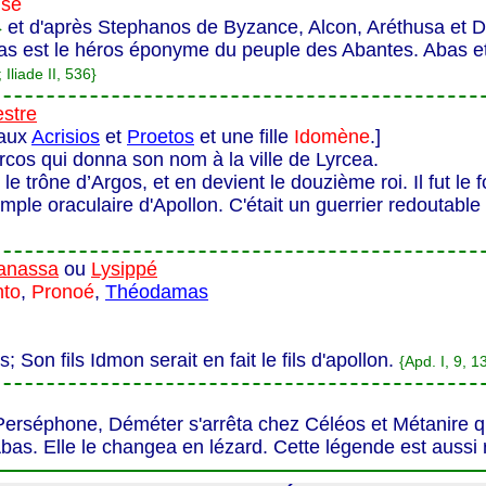
use
et d'après Stephanos de Byzance, Alcon, Aréthusa et D
}
s est le héros éponyme du peuple des Abantes. Abas et se
Iliade II, 536}
stre
eaux
Acrisios
et
Proetos
et une fille
Idomène
.]
rcos qui donna son nom à la ville de Lyrcea.
le trône d’Argos, et en devient le douzième roi. Il fut le 
emple oraculaire d'Apollon. C'était un guerrier redoutable
ianassa
ou
Lysippé
to
,
Pronoé
,
Théodamas
; Son fils Idmon serait en fait le fils d'apollon.
{Apd. I, 9, 1
Perséphone, Déméter s'arrêta chez Céléos et Métanire q
'Abas. Elle le changea en lézard. Cette légende est auss