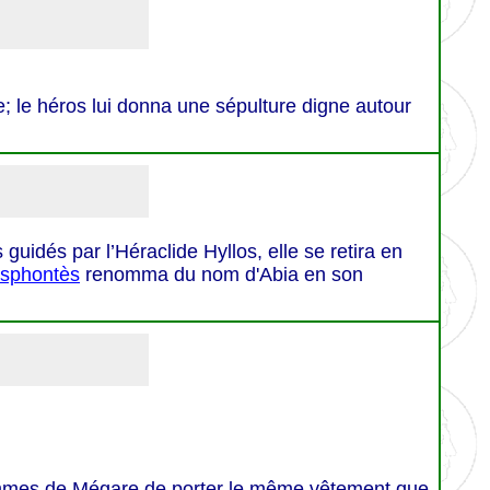
 le héros lui donna une sépulture digne autour
 guidés par l’Héraclide Hyllos, elle se retira en
sphontès
renomma du nom d'Abia en son
femmes de Mégare de porter le même vêtement que