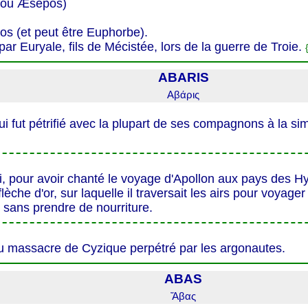
(ou Æsépos)
s (et peut être Euphorbe).
ar Euryale, fils de Mécistée, lors de la guerre de Troie.
ABARIS
Αβάρις
i fut pétrifié avec la plupart de ses compagnons à la s
i, pour avoir chanté le voyage d'Apollon aux pays des Hyp
flèche d'or, sur laquelle il traversait les airs pour voyage
it sans prendre de nourriture.
 du massacre de Cyzique perpétré par les argonautes.
ABAS
Ἄβας