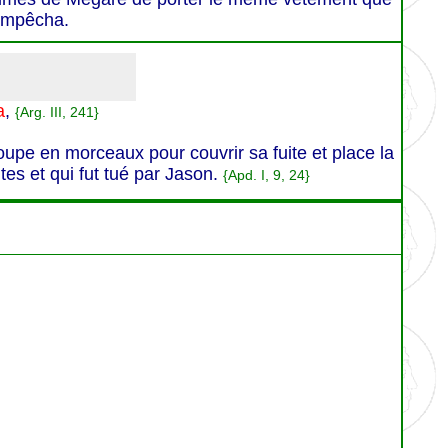
 empêcha.
a
,
{Arg. III, 241}
oupe en morceaux pour couvrir sa fuite et place la
tes et qui fut tué par Jason.
{Apd. I, 9, 24}