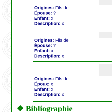
Origines:
Fils de
Épouse:
?
Enfant:
x
Description:
x
Origines:
Fils de
Épouse:
?
Enfant:
x
Description:
x
Origines:
Fils de
Époux:
x
Enfant:
x
Description:
x
❖ Bibliographie