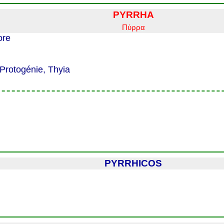
PYRRHA
Πύρρα
ore
Protogénie, Thyia
PYRRHICOS