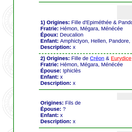
1) Origines:
Fille d'
Epiméthée & Pand
Fratrie:
Hémon, Mégara, Ménécée
Époux:
Deucalion
Enfant:
Amphictyon, Hellen, Pandore, 
Description:
x
2) Origines:
Fille de
Créon
&
Eurydice
Fratrie:
Hémon, Mégara, Ménécée
Épouse:
Iphiclès
Enfant:
x
Description:
x
Origines:
Fils de
Épouse:
?
Enfant:
x
Description:
x