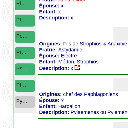
Pi…
Épouse:
x
Enfant:
x
Description:
x
Pl…
Po…
Origines:
Fils de Strophios & Anaxibie
Fratrie:
Astydamie
Pr…
Épouse:
Electre
Enfant:
Médon, Strophios
Description:
x
Ps…
Pt…
Origines:
chef des Paphlagoniens
Épouse:
?
Py…
Enfant:
Harpalion
Description:
Pylaemenès ou Pylémène