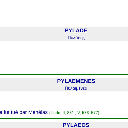
PYLADE
Πυλάδης
PYLAEMENES
Πυλαιμένεα
 fut tué par Ménélas
{Iliade, II, 851 ; V, 576–577}
PYLAEOS