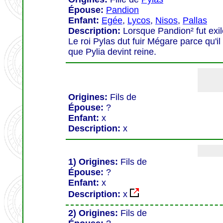
Épouse:
Pandion
Enfant:
Egée
,
Lycos
,
Nisos
,
Pallas
Description:
Lorsque Pandion² fut exilé
Le roi Pylas dut fuir Mégare parce qu'il
que Pylia devint reine.
Origines:
Fils de
Épouse:
?
Enfant:
x
Description:
x
1) Origines:
Fils de
Épouse:
?
Enfant:
x
Description:
x
2) Origines:
Fils de