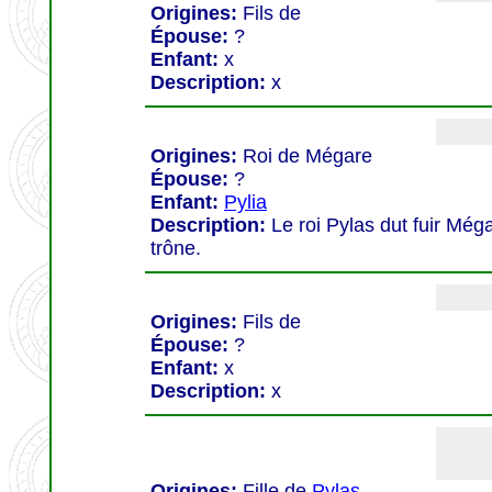
Origines:
Fils de
Épouse:
?
Enfant:
x
Description:
x
Origines:
Roi de Mégare
Épouse:
?
Enfant:
Pylia
Description:
Le roi Pylas dut fuir Még
trône.
Origines:
Fils de
Épouse:
?
Enfant:
x
Description:
x
Origines:
Fille de
Pylas