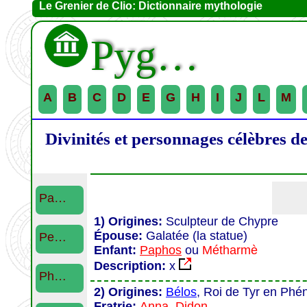
Le Grenier de Clio: Dictionnaire mythologie
Pyg…
A
B
C
D
E
G
H
I
J
L
M
Divinités et personnages célèbres d
Pa…
1) Origines:
Sculpteur de Chypre
Épouse:
Galatée (la statue)
Pe…
Enfant:
Paphos
ou
Métharmè
Description:
x
Ph…
2) Origines:
Bélos
, Roi de Tyr en Phén
Fratrie:
Anna
,
Didon