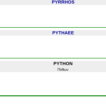
PYRRHOS
PYTHAEE
PYTHON
Πύθων