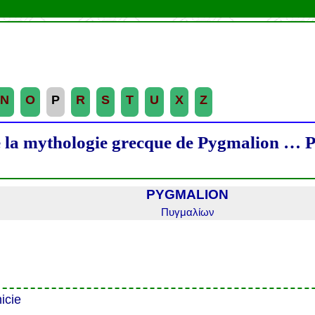
N
O
P
R
S
T
U
X
Z
e la mythologie grecque de
Pygmalion … P
PYGMALION
Πυγμαλίων
icie